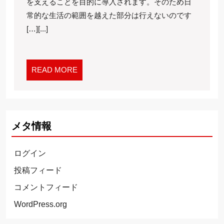
護
を支えることを目的に導入されます。そのため日
保
常的な生活の範囲を越えた部分は行えないのです
険
[…][...]
で
で
き
READ
READ MORE
な
MORE
い
こ
と
メタ情報
ログイン
投稿フィード
コメントフィード
WordPress.org