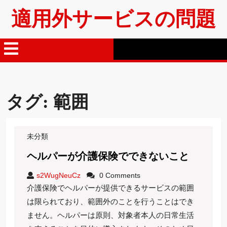
Skip
適用外サービスの問題
to
content
Open
Menu
タグ:
範囲
未分類
ヘ
ヘルパーが介護保険でできないこと
ル
s2WugNeuCz
s2WugNeuCz
0 Comments
パ
介護保険でヘルパーが提供できるサービスの範囲
ー
は限られており、範囲外のことを行うことはでき
が
ません。ヘルパーは原則、対象者本人の日常生活
介